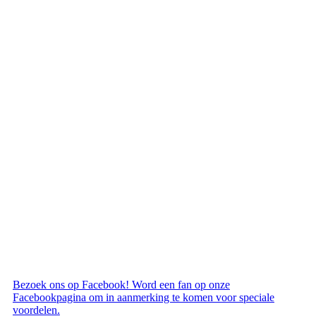
285. olifant, acryl en oilpastel 2014, 80 x 80 cm.
735. blauwstaartje, acryl 2021, 60x60 (1)
736. koolmees, acryl 2021, 60x60
750. adelaar, acryl 2022, 60x80, eig hr klootwijk
788. kerkui op hek, aquarel 1983
789. vlaamse gaai gouache, 1985
799. vos wachtend op prooi, aquarel 2022, 62x46
50. fazanten in de sneeuw, aquarelgouache 1986
63. vos in de sneeuw, aquarelgouache '86, 50x34
Bezoek ons op Facebook! Word een fan op onze
Facebookpagina om in aanmerking te komen voor speciale
voordelen.